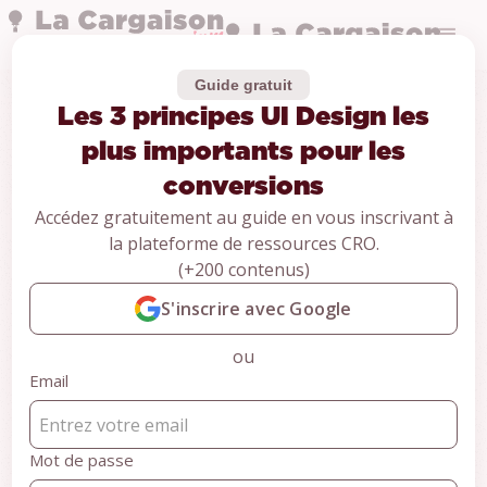
Guide gratuit
Les 3 principes UI Design les
Guides
Les 3 principes UI
plus importants pour les
conversions
Design les plus
Accédez gratuitement au guide en vous inscrivant à
la plateforme de ressources CRO.
importants pour les
(+200 contenus)
conversions
S'inscrire avec Google
ou
CONTENU RÉSERVÉ AUX MEMBRES
Email
Pour accéder au contenu,
inscrivez-vous gratuitement et
Mot de passe
accédez à +100 ressources