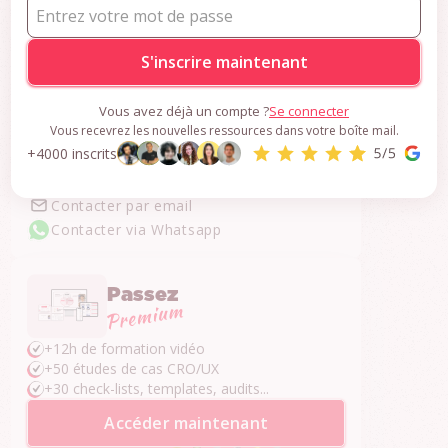
CRO
S'inscrire gratuitement
Vous avez déjà un compte ?
Se connecter
Vous recevrez les nouvelles ressources dans votre boîte mail.
Une question ?
+4000 inscrits
Je réponds dans les 24h.
Contacter par email
Contacter via Whatsapp
Passez
+12h de formation vidéo
+50 études de cas CRO/UX
+30 check-lists, templates, audits...
Accéder maintenant