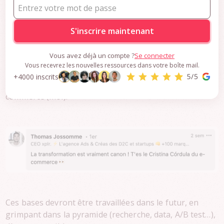
Inscrivez-vous pour accéder
aux ressources premium
S'inscrire maintenant
Vous avez déjà un compte ?
Se connecter
Vous recevrez les nouvelles ressources dans votre boîte mail.
Voici un exemple simple d’une optimisation basée sur
+4000 inscrits
des bonnes pratiques et sur le Cristina Córdula du e-
commerce (moi).
Ces bases devront être travaillées dans le futur, en
grimpant dans la pyramide (recherche, data, A/B test…),