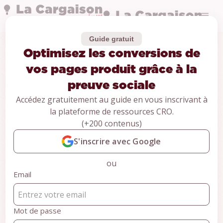
Guide gratuit
Optimisez les conversions de
Études de cas
Optimisez les
vos pages produit grâce à la
preuve sociale
conversions de vos
Accédez gratuitement au guide en vous inscrivant à
la plateforme de ressources CRO.
pages produit grâce
(+200 contenus)
à la preuve sociale
S'inscrire avec Google
Deal.no
ou
Email
Informatique
7 minutes
CONTENU RÉSERVÉ AUX MEMBRES
Mot de passe
PREMIUM