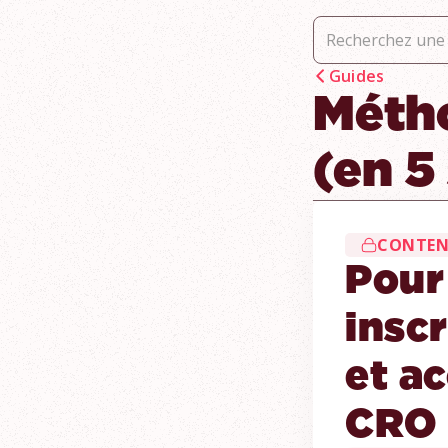
Guides
Méth
(en 5
CONTEN
Pour
insc
et a
CRO