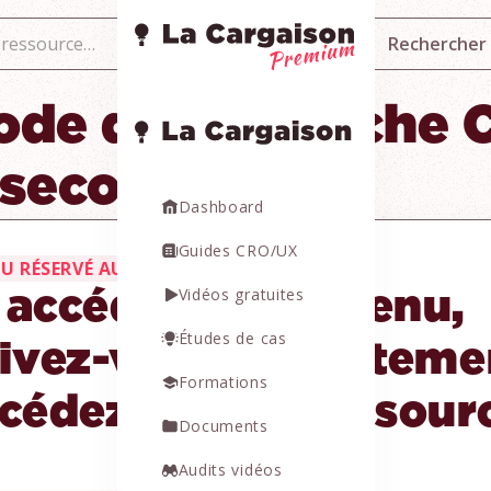
ode de recherche 
 secondes)
Dashboard
Guides CRO/UX
U RÉSERVÉ AUX MEMBRES
Vidéos gratuites
 accéder au contenu,
Études de cas
rivez-vous gratuiteme
Formations
ccédez à +100 ressour
Documents
Audits vidéos