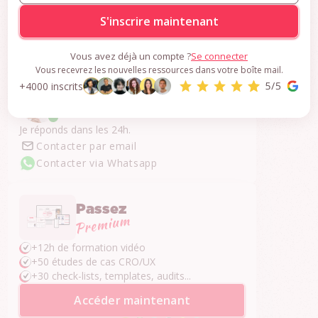
CRO
S'inscrire gratuitement
Vous avez déjà un compte ?
Se connecter
Vous recevrez les nouvelles ressources dans votre boîte mail.
+4000 inscrits
Une question ?
Je réponds dans les 24h.
Contacter par email
Contacter via Whatsapp
Passez
+12h de formation vidéo
+50 études de cas CRO/UX
+30 check-lists, templates, audits...
Accéder maintenant