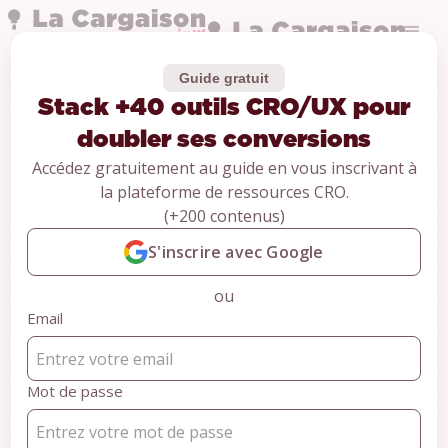
Guide gratuit
Stack +40 outils CRO/UX pour
Guides
Stack +40 outils
doubler ses conversions
Accédez gratuitement au guide en vous inscrivant à
CRO/UX pour
la plateforme de ressources CRO.
(+200 contenus)
doubler ses
S'inscrire avec Google
conversions
ou
Email
CONTENU RÉSERVÉ AUX MEMBRES
Pour accéder au contenu,
Mot de passe
inscrivez-vous gratuitement et
accédez à +100 ressources